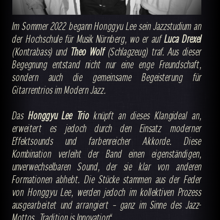
Im Sommer 2022 begann Honggyu Lee sein Jazzstudium an
der Hochschule für Musik Nürnberg, wo er auf
Luca Drexel
(Kontrabass) und
Theo Wolf
(Schlagzeug) traf. Aus dieser
Begegnung entstand nicht nur eine enge Freundschaft,
sondern auch die gemeinsame Begeisterung für
Gitarrentrios im Modern Jazz.
Das
Honggyu Lee Trio
knüpft an dieses Klangideal an,
erweitert es jedoch durch den Einsatz moderner
Effektsounds und farbenreicher Akkorde. Diese
Kombination verleiht der Band einen eigenständigen,
unverwechselbaren Sound, der sie klar von anderen
Formationen abhebt. Die Stücke stammen aus der Feder
von Honggyu Lee, werden jedoch im kollektiven Prozess
ausgearbeitet und arrangiert – ganz im Sinne des Jazz-
Mottos „Tradition is Innovation“.