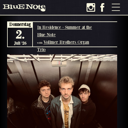
Donnerstag
In Residence - Summer at the
2.
Blue Note
Vollmer Brothers Organ
Juli '26
with
Trio