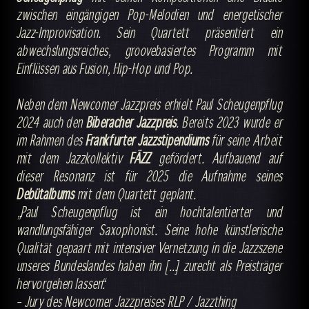
zwischen eingängigen Pop-Melodien und energetischer
Jazz-Improvisation. Sein Quartett präsentiert ein
abwechslungsreiches, groovebasiertes Programm mit
Einflüssen aus Fusion, Hip-Hop und Pop.
Neben dem Newcomer Jazzpreis erhielt Paul Scheugenpflug
2024 auch den
Biberacher Jazzpreis
. Bereits 2023 wurde er
im Rahmen des
Frankfurter Jazzstipendiums
für seine Arbeit
mit dem Jazzkollektiv
FÄZZ
gefördert. Aufbauend auf
dieser Resonanz ist für 2025 die Aufnahme seines
Debütalbums
mit dem Quartett geplant.
„Paul Scheugenpflug ist ein hochtalentierter und
wandlungsfähiger Saxophonist. Seine hohe künstlerische
Qualität gepaart mit intensiver Vernetzung in die Jazzszene
unseres Bundeslandes haben ihn [...] zurecht als Preisträger
hervorgehen lassen.“
– Jury des Newcomer Jazzpreises RLP / Jazzthing