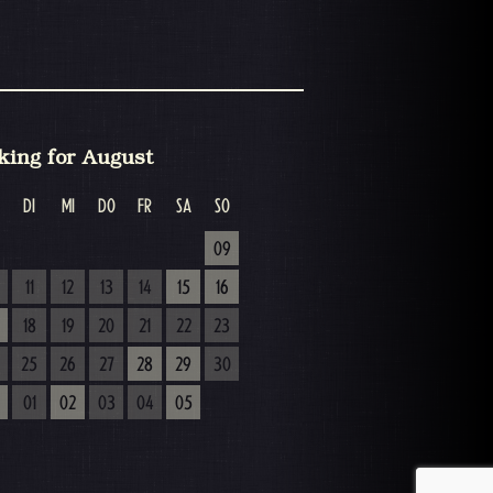
king for August
DI
MI
DO
FR
SA
SO
09
11
12
13
14
15
16
18
19
20
21
22
23
25
26
27
28
29
30
01
02
03
04
05