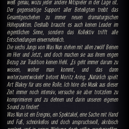
weiß genau, wozu jeder andere Mitspieler in der Lage ist.
Der gegenseitige Support aller Beteiligten treibt das
Gesamtgeschehen zu immer neuen dramaturgischen
Höhepunkten. Deshalb braucht es auch keinen Leader im
eigentlichen Sinne, sondern das Kollektiv trifft alle
Entscheidungen einvernehmlich.
Die sechs Jungs von Was Nun stehen mit allen zwölf Beinen
im Hier und Jetzt, und doch machen sie aus ihrem engen
Bezug zur Tradition keinen Hehl. „Es geht immer darum zu
wissen, woher man kommt, und das dann
weiterzuentwickeln“ betont Moritz Aring. „Natürlich spielt
Art Blakey für uns eine Rolle. Ich höre die Musik aus dieser
Zeit immer noch intensiv, versuche sie aber trotzdem zu
komprimieren und zu dehnen und darin unseren eigenen
Sound zu finden.“
Was Nun ist ein Ereignis, ein Spektakel, eine Sache mit Hand
und Fuß, schnörkellos und doch anspruchsvoll, akribisch