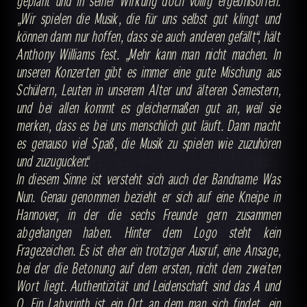
geplant und in seiner Wirkung doch völlig ergebnisoffen.
„Wir spielen die Musik, die für uns selbst gut klingt und
können dann nur hoffen, dass sie auch anderen gefällt“, hält
Anthony Williams fest. „Mehr kann man nicht machen. In
unseren Konzerten gibt es immer eine gute Mischung aus
Schülern, Leuten in unserem Alter und älteren Semestern,
und bei allen kommt es gleichermaßen gut an, weil sie
merken, dass es bei uns menschlich gut läuft. Dann macht
es genauso viel Spaß, die Musik zu spielen wie zuzuhören
und zuzugucken.“
In diesem Sinne ist versteht sich auch der Bandname Was
Nun. Genau genommen bezieht er sich auf eine Kneipe in
Hannover, in der die sechs Freunde gern zusammen
abgehangen haben. Hinter dem Logo steht kein
Fragezeichen. Es ist eher ein trotziger Ausruf, eine Ansage,
bei der die Betonung auf dem ersten, nicht dem zweiten
Wort liegt. Authentizität und Leidenschaft sind das A und
O. Ein Labyrinth ist ein Ort an dem man sich findet, ein