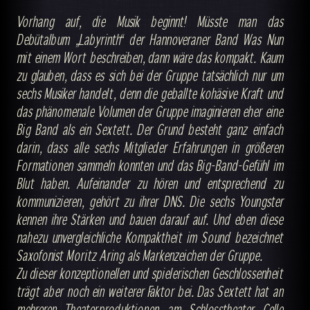
Vorhang auf, die Musik beginnt! Müsste man das
Debütalbum „Labyrinth“ der Hannoveraner Band Was Nun
mit einem Wort beschreiben, dann wäre das kompakt. Kaum
zu glauben, dass es sich bei der Gruppe tatsächlich nur um
sechs Musiker handelt, denn die geballte kohäsive Kraft und
das phänomenale Volumen der Gruppe imaginieren eher eine
Big Band als ein Sextett. Der Grund besteht ganz einfach
darin, dass alle sechs Mitglieder Erfahrungen in größeren
Formationen sammeln konnten und das Big-Band-Gefühl im
Blut haben. Aufeinander zu hören und entsprechend zu
kommunizieren, gehört zu ihrer DNS. Die sechs Youngster
kennen ihre Stärken und bauen darauf auf. Und eben diese
nahezu unvergleichliche Kompaktheit im Sound bezeichnet
Saxofonist Moritz Aring als Markenzeichen der Gruppe.
Zu dieser konzeptionellen und spielerischen Geschlossenheit
trägt aber noch ein weiterer Faktor bei. Das Sextett hat an
mehreren Theaterproduktionen am Schlosstheater Celle