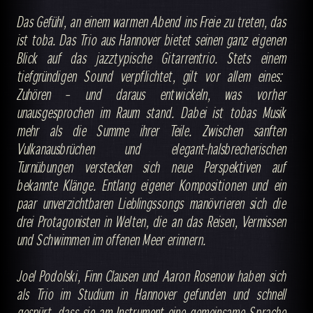
Das Gefühl, an einem warmen Abend ins Freie zu treten, das
ist toba. Das Trio aus Hannover bietet seinen ganz eigenen
Blick auf das jazztypische Gitarrentrio. Stets einem
tiefgründigen Sound verpflichtet, gilt vor allem eines:
Zuhören – und daraus entwickeln, was vorher
unausgesprochen im Raum stand. Dabei ist tobas Musik
mehr als die Summe ihrer Teile. Zwischen sanften
Vulkanausbrüchen und elegant-halsbrecherischen
Turnübungen verstecken sich neue Perspektiven auf
bekannte Klänge. Entlang eigener Kompositionen und ein
paar unverzichtbaren Lieblingssongs manövrieren sich die
drei Protagonisten in Welten, die an das Reisen, Vermissen
und Schwimmen im offenen Meer erinnern.
Joel Podolski, Finn Clausen und Aaron Rosenow haben sich
als Trio im Studium in Hannover gefunden und schnell
gespürt, dass sie am Instrument eine gemeinsame Sprache