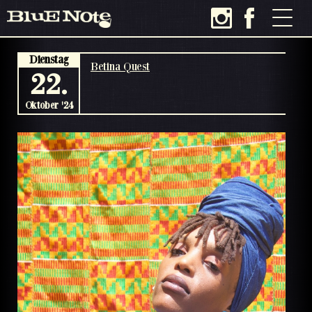
Dienstag
Betina Quest
22.
Oktober '24