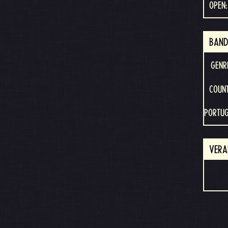
OPEN:
BAND
GENR
COUNT
PORTU
VERA