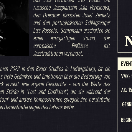
russische Jazzpianistin Julia Perminova,
den Dresdner Bassisten Josef Zeimetz
und den portugiesischen Schlagzeuger
Luis Possolo. Gemeinsam erschaffen sie
N
einen einzigartigen Sound, der
europäische Einflüsse mit
Jazztraditionen verbindet.
EVEN
men 2022 in den Bauer Studios in Ludwigsburg, ist ein
as tiefe Gedanken und Emotionen über die Bedeutung von
VVK: 
ück erzählt eine eigene Geschichte – von der Weite des
AK: 1
ren Stärke in "Lost and Confident", die sie während der
edom" und andere Kompositionen spiegeln ihre persönliche
GENR
en Herausforderungen des Lebens wider.
BEGIN