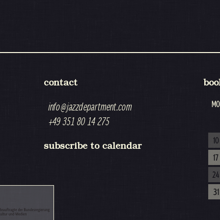
contact
boo
MO
info@jazzdepartment.com
+49 351 80 14 275
10
subscribe to calendar
17
24
31