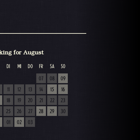
king for August
DI
MI
DO
FR
SA
SO
07
08
09
11
12
13
14
15
16
18
19
20
21
22
23
25
26
27
28
29
30
01
02
03