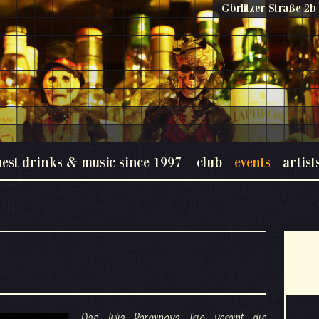
Görlitzer Straße 2b 
nest drinks & music since 1997
club
events
artist
Das Julia Perminova Trio vereint die