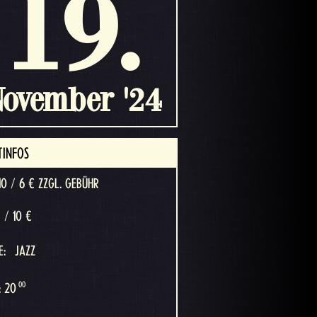
19.
ovember '24
TINFOS
10 / 6 € ZZGL. GEBÜHR
5 / 10 €
E:
JAZZ
00
: 20