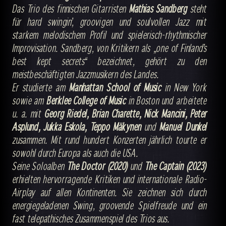
Das Trio des finnischen Gitarristen
Mathias Sandberg
steht
für hard swingin’, groovigen und soulvollen Jazz mit
starkem melodischem Profil und spielerisch-rhythmischer
Improvisation. Sandberg, von Kritikern als „one of Finland’s
best kept secrets“ bezeichnet, gehört zu den
meistbeschäftigten Jazzmusikern des Landes.
Er studierte am
Manhattan School of Music
in New York
sowie am
Berklee College of Music
in Boston und arbeitete
u. a. mit
Georg Riedel, Brian Charette, Nick Mancini, Peter
Asplund, Jukka Eskola, Teppo Mäkynen
und
Manuel Dunkel
zusammen. Mit rund hundert Konzerten jährlich tourte er
sowohl durch Europa als auch die USA.
Seine Soloalben
The Doctor (2020)
und
The Captain (2023)
erhielten hervorragende Kritiken und internationale Radio-
Airplay auf allen Kontinenten. Sie zeichnen sich durch
energiegeladenen Swing, groovende Spielfreude und ein
fast telepathisches Zusammenspiel des Trios aus.