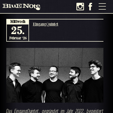
Mittwoch
EingangQuintet
25.
Februar '26
Das EingangQuintet, gegründet im Jahr 2022, begeistert