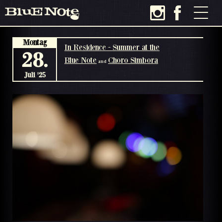
Montag
In Residence - Summer at the
28.
Blue Note
Choro Simbora
and
Juli '25