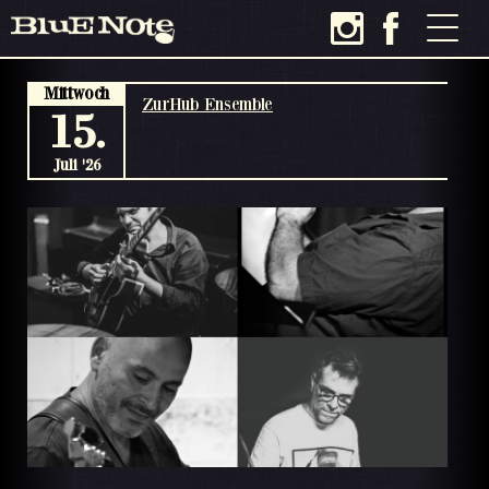
Mittwoch
ZurHub Ensemble
15.
Juli '26