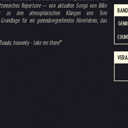
ttenreiches Repertoire — von aktuellen Songs von Billie
BAND
bis zu den atmosphärischen Klängen von Tom
rundlage für ein genreübergreifendes Hörerlebnis, das
GENR
COUNT
’s Beaula; heavenly - take me there!”
VERA