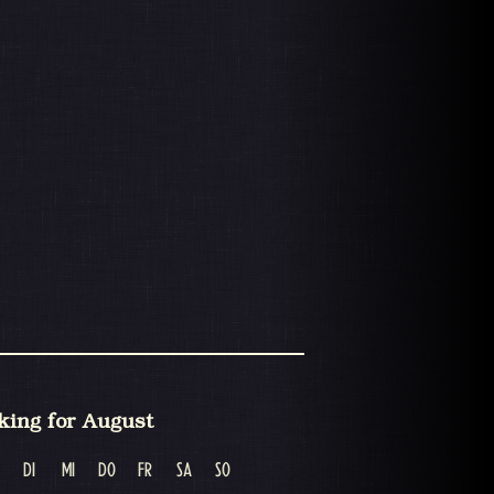
king for August
DI
MI
DO
FR
SA
SO