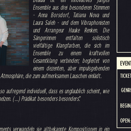
Ensemble aus drei besonderen Stimmen
- Anna Borsdorf, Tatiana Nova und
Laura Saleh - und dem Vibraphonisten
und Arrangeur Hauke Renken. Die
Sängerinnen entfalten solistisch
vielfältige Klangfarben, die sich im
Ensemble zu einem kraftvollen
Gesamtklang verbinden; begleitet von
EVEN
einem dezenten, aber impulsgebenden
e Atmosphäre, die zum aufmerksamen Lauschen einlädt.
TICKE
 so aufregend individuell, dass es unglaublich scheint, wie
GENR
melzen. (…) Prädikat besonders besonders.”
BEGIN
OPEN:
ments verwandeln sie altbekannte Kompositionen in ein