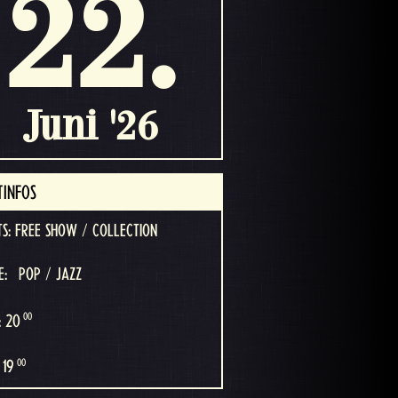
22.
Juni '26
TINFOS
TS: FREE SHOW / COLLECTION
E:
POP / JAZZ
00
: 20
00
 19