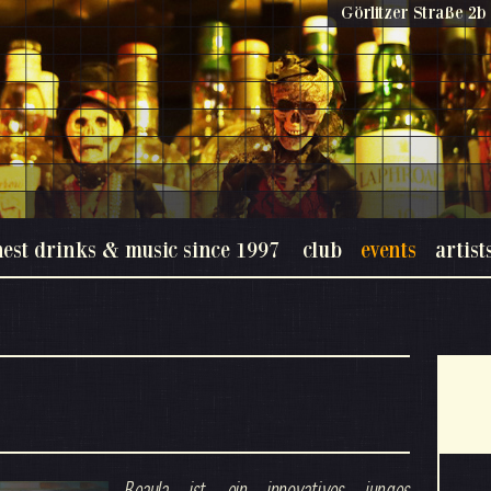
Görlitzer Straße 2b 
nest drinks & music since 1997
club
events
artist
Beaula ist ein innovatives junges