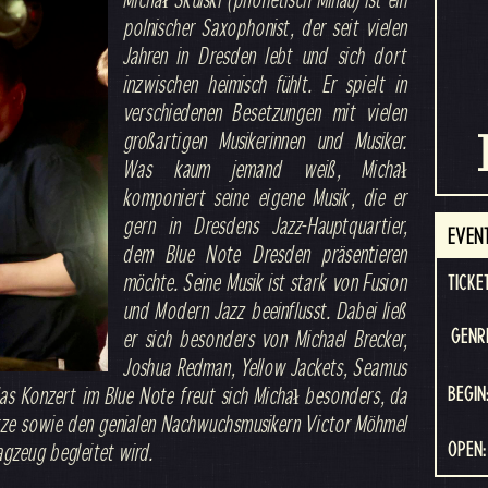
polnischer Saxophonist, der seit vielen
Jahren in Dresden lebt und sich dort
inzwischen heimisch fühlt. Er spielt in
verschiedenen Besetzungen mit vielen
großartigen Musikerinnen und Musiker.
Was kaum jemand weiß, Michał
komponiert seine eigene Musik, die er
gern in Dresdens Jazz-Hauptquartier,
EVEN
dem Blue Note Dresden präsentieren
möchte. Seine Musik ist stark von Fusion
TICKE
und Modern Jazz beeinflusst. Dabei ließ
er sich besonders von Michael Brecker,
GENR
Joshua Redman, Yellow Jackets, Seamus
 das Konzert im Blue Note freut sich Michał besonders, da
BEGIN
tze sowie den genialen Nachwuchsmusikern Victor Möhmel
gzeug begleitet wird.
OPEN: