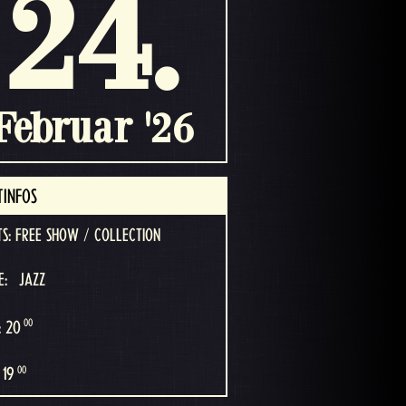
24.
Februar '26
TINFOS
TS: FREE SHOW / COLLECTION
E:
JAZZ
00
: 20
00
 19