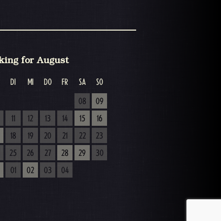
king for August
DI
MI
DO
FR
SA
SO
08
09
11
12
13
14
15
16
18
19
20
21
22
23
25
26
27
28
29
30
01
02
03
04