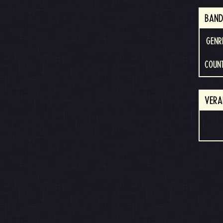
BAND
GENR
COUN
VERA