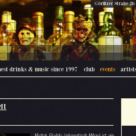
Görlitzer Straße 2b 
nest drinks & music since 1997
club
events
artist
tt
Michał Skulski (phonetisch Mihau) ist ein