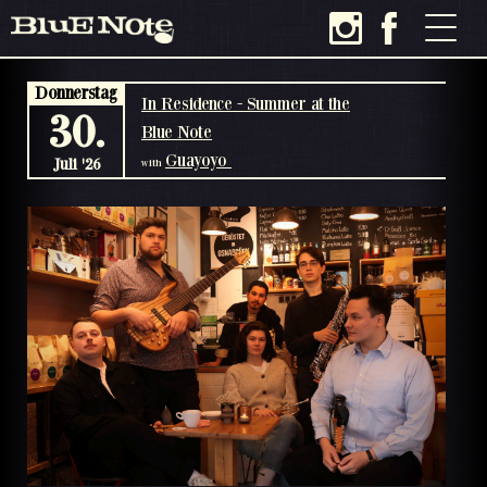
Donnerstag
In Residence - Summer at the
30.
Blue Note
Guayoyo
Juli '26
with