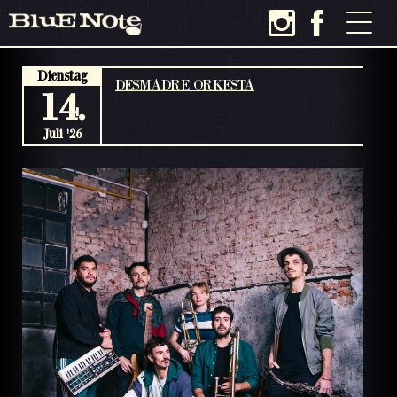
Dienstag
DESMADRE ORKESTA
14.
Juli '26