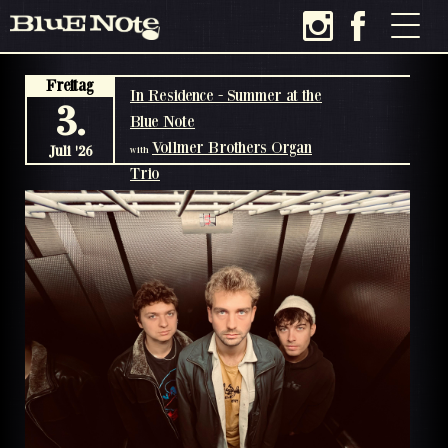
Freitag
In Residence - Summer at the
3.
Blue Note
Vollmer Brothers Organ
Juli '26
with
Trio